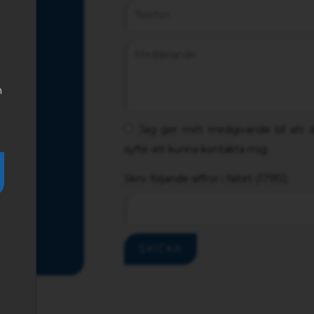
n eller
h
Jag ger mitt medgivande till att 
syfte att kunna kontakta mig.
Skriv följande siffror i fältet (17951)
SKICKA