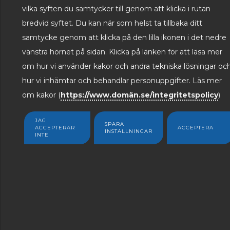
till oss idag.
vilka syften du samtycker till genom att klicka i rutan
bredvid syftet. Du kan när som helst ta tillbaka ditt
samtycke genom att klicka på den lilla ikonen i det nedre
Kontakta oss genom att använda informationen neda
vänstra hörnet på sidan. Klicka på länken för att läsa mer
genom kontaktformuläret.
om hur vi använder kakor och andra tekniska lösningar oc
hur vi inhämtar och behandlar personuppgifter. Läs mer
om kakor (
https://www.domän.se/integritetspolicy
)
JAG
SPARA
ACCEPTERAR
ACCEPTERA
INSTÄLLNINGAR
INTE